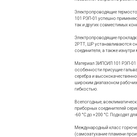
Электропроводящие термосто
101 РЭП-01 успешно применяют
так и других совместимых кон
Электропроводящие прокладки
2РТТ, ШР устанавливаются с
соединителя, а также изнутри
Материал ЗИПСИЛ 101 РЭП-01
особенности присущие гальв
серебра и высококачественно
широким диапазоном рабочих 
гибкостью.
Всепогодные, всеклиматическ
приборных соединителей сери
-60 °C до +200 °C. Подходят д
Международный класс горючес
(самозатухание пламени проис