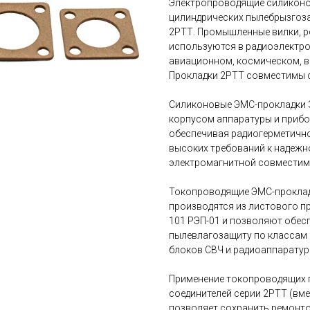
Электропроводящие силиконо
цилиндрических пылебрызгоз
2РТТ. Промышленные вилки, ро
используются в радиоэлектро
авиационном, космическом, в
Прокладки 2РТТ совместимы с
Силиконовые ЭМС-прокладки 
корпусом аппаратуры и приб
обеспечивая радиогерметично
высоких требований к надежн
электромагнитной совместим
Токопроводящие ЭМС-проклад
производятся из листового п
101 РЭП-01 и позволяют обес
пылевлагозащиту по классам I
блоков СВЧ и радиоаппаратур
Применение токопроводящих 
соединителей серии 2РТТ (вм
позволяет сохранить ремонт