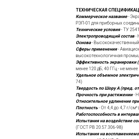
ТЕХНИЧЕСКАЯ СПЕЦИФИКА
Коммерческое название
- Эк
РЭП-01 для приборных соедин
Технические условия
- ТУ 254
Электропроводящий состав
- 
Основа
- Высококачественный
Сферы применения
- Авиацио
высокотехнологичная промы
Эффективность экранировки (
менее 120 дБ; 40 ГГц - не менее
Удельное объемное электрич
74)
Твердость по Шору А (пред. от
Прочность при растяжении
- Н
Относительное удлинение пр
Плотность
- От 4,4 до 4,7 г/см
Работоспособность в интерва
Испытания на воздействие со
(ГОСТ РВ 20.57.306-98)
Испытания на воспламеняемо