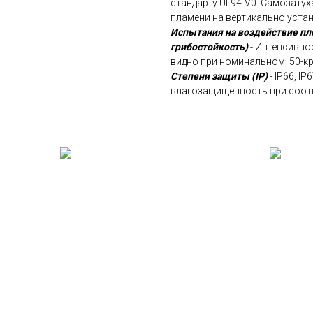
стандарту UL94-V0. Самозатух
пламени на вертикально уста
Испытания на воздействие пл
грибостойкость)
- Интенсивнос
видно при номинальном, 50-к
Степени защиты (IP)
- IP66, I
влагозащищённость при соот