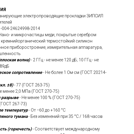
ЦИЯ
ранирующие электропроводящие прокладки ЗИПСИЛ
ителей
1-004-24624998-2014
Нано- и микрочастицы меди, покрытые серебром
 кремнийорганический термостойкий силикон
нное приборостроение, измерительная аппаратура,
шленность
плоская волна)
- 2 ГГц - не менее 120 дБ; 10 ГГц - не
 89дБ
еское сопротивление
- Не более 1 Ом·см (ГОСТ 20214-
кл. ±8)
- 77 (ГОСТ 263-75)
е менее 2,0 МПа (ГОСТ 270-75)
и разрыве
- Не менее 100 % (ГОСТ 270-75)
³ (ГОСТ 267-73)
ле температур
- От −60 до +160 °C
ляного тумана
- Без изменений при 35 °C / 168 часов
сть (горючесть)
- Соответствует международному