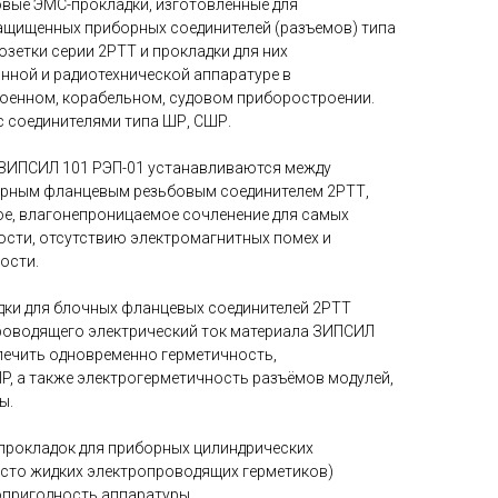
вые ЭМС-прокладки, изготовленные для
ащищенных приборных соединителей (разъемов) типа
зетки серии 2РТТ и прокладки для них
нной и радиотехнической аппаратуре в
оенном, корабельном, судовом приборостроении.
 соединителями типa ШР, СШР.
ЗИПСИЛ 101 РЭП-01 устанавливаются между
орным фланцевым резьбовым соединителем 2РТТ,
е, влагонепроницаемое сочленение для самых
ости, отсутствию электромагнитных помех и
ости.
ки для блочных фланцевых соединителей 2РТТ
роводящего электрический ток материала ЗИПСИЛ
печить одновременно герметичность,
P, а также электрогерметичность разъёмов модулей,
ы.
прокладок для приборных цилиндрических
есто жидких электропроводящих герметиков)
опригодность аппаратуры.