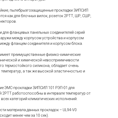
йкие, пылебрызгозащищенные прокладки ЗИПСИЛ
ся как для блочных вилок, розеток 2РТТ, ШР, СШР,
некторов.
 для фланцевых панельных соединителей серий
наружи между корпусом устройства и корпусом
 между фланцем соединителя и корпусом блока.
 имеет преимущественные физико-химические
анической и химической невосприимчивости
го термостойкого силикона, обладает очень
температур, а так же высокой эластичностью и
ие ЭМС-прокладки ЗИПСИЛ 101 РЭП-01 для
й 2РТТ работоспособны в интервале температур от
ля всех категорий климатических исполнений.
ти материала данных прокладок – UL94-V0
ходит менее чем за 10 сек).