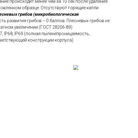
ание происходит менее чем за 10 сек после удаления
новленном образце. Отсутствуют горящие капли
есневых грибов (микробиологическая
ть развития грибов – 0 баллов. Плесневых грибов не
ратном увеличении (ГОСТ 28206-89)
P67, IP68, IP69 (полная пыленепроницаемость,
ветствующей конструкции корпуса)