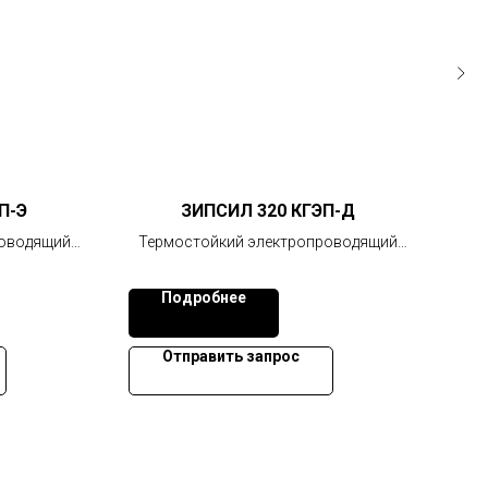
П-Э
ЗИПСИЛ 320 КГЭП-Д
роводящий
Термостойкий электропроводящий
Эле
герметик повышенной вязкости
Подробнее
Отправить запрос