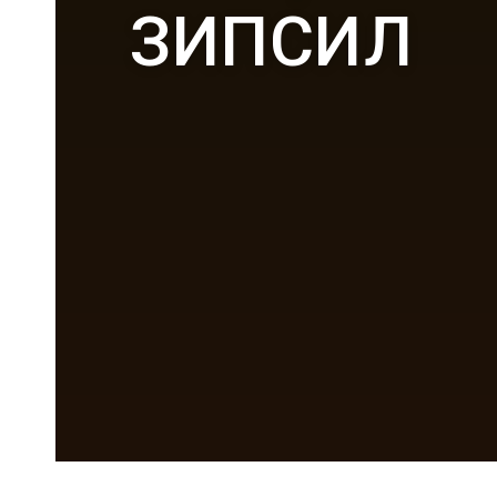
ЗИПСИЛ
Ы