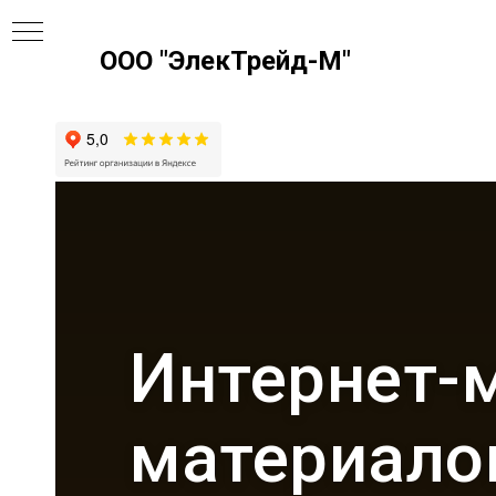
ООО "ЭлекТрейд-М"
Интернет-
материало
И