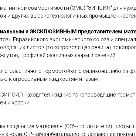
магнитной совместимости (ЭМС) “ЗИПСИЛ" для нужд 
ной и других высокотехнологичных промышленностей
иальным и ЭКСКЛЮЗИВНЫМ представителем мате
тран Евразийского экономического союза и специа
оводящих листов (токопроводящая резина), токопр
жгутов, профилей различных форм и сечений.
о, эластичного термостойкого силикона, либо из фт
ью к агрессивным жидкостям и газам.
в ЗИПСИЛ находятся: жидкие токопроводящие гермети
и и краски.
поглощающие материалы (СВЧ-поглотители): листы ш
ных волн, СВЧ-абсорбер), радиопоглощающие покрыти